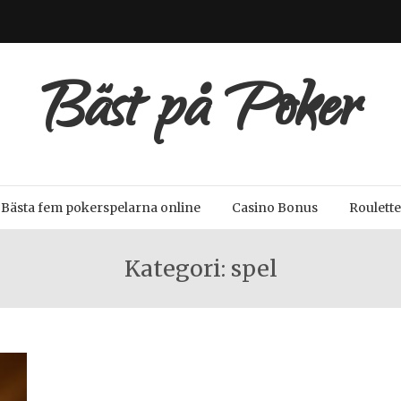
Bäst på Poker
Bästa fem pokerspelarna online
Casino Bonus
Roulette
Kategori: spel