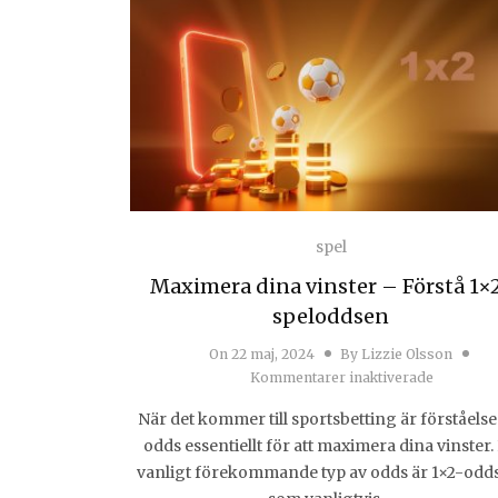
spel
Maximera dina vinster – Förstå 1×
speloddsen
On
22 maj, 2024
By
Lizzie Olsson
Kommentarer inaktiverade
för Maxim
När det kommer till sportsbetting är förståelse
odds essentiellt för att maximera dina vinster.
vanligt förekommande typ av odds är 1×2-odd