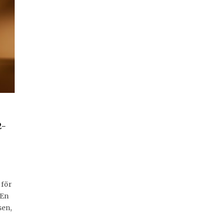
2-
era dina vinster – Förstå 1×2-speloddsen
 för
 En
sen,